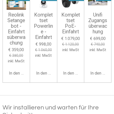
Reolink
Komplet
Komplet
Unifi
Setange
tset
tset
Zugangs
bot -
Powerlin
PoE-
überwac
Einfahrt
e -
Einfahrt
hung
süberwa
Einfahrt
€ 1.079,00
€ 699,00
chung
€ 998,00
€ 1.120,00
€ 740,00
€ 359,00
€ 1.060,00
inkl. MwSt
inkl. MwSt
€ 380,00
inkl. MwSt
inkl. MwSt
In den Warenkorb
In den Warenkorb
In den Warenkorb
In den Waren
Wir installieren und warten für Ihre