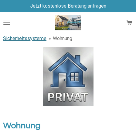
Jetzt kostenlose Beratung anfragen
Zum
Hauptinhalt
springen
Sicherheitssysteme
»
Wohnung
Wohnung