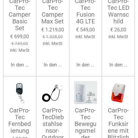
CarPro-
CarPro-
CarPro-
CarPro-
Tec
Tec
Tec
Tec LED
Camper
Camper
Fusion
Warnsc
Basic
Max Set
4G LTE
hild
Set
€ 1.219,00
€ 549,00
€ 26,00
€ 699,00
€ 1.328,00
inkl. MwSt
inkl. MwSt
€ 749,00
inkl. MwSt
inkl. MwSt
In den Warenkorb
In den Warenkorb
In den Warenkorb
In den Waren
CarPro-
CarPro-
CarPro-
CarPro-
Tec
TecDieb
Tec
Tec
Fernbed
stahlse
Bewegu
Funksir
ienung
nsor-
ngsmel
ene mit
Outdoor
der
Blitzlich