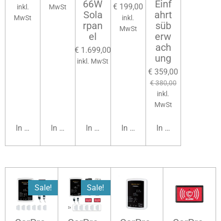
66W
Einf
€ 199,00
inkl.
MwSt
Sola
ahrt
MwSt
inkl.
rpan
süb
MwSt
el
erw
ach
€ 1.699,00
ung
inkl. MwSt
€ 359,00
€ 380,00
inkl.
MwSt
In den Warenkorb
In den Warenkorb
In den Warenkorb
In den Warenkorb
In den Warenkorb
Sale!
Sale!