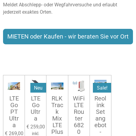
Meldet Abschlepp- oder Wegfahrversuche und erlaubt
jederzeit exaktes Orten.
MIETEN oder Kaufen - wir beraten Sie vor Ort
Neu
Sale!
LTE
LTE
RLK
WiFi
Reol
Go
Go
Trac
LTE
ink
PT
Ultr
k
Rou
Set
Ultr
a
Mix
ter
ang
a
LTE
682
ebot
€ 259,00
Plus
0
-
€ 269,00
inkl.