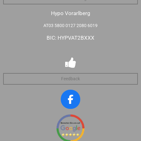
Hypo Vorarlberg
AT03 5800 0127 2080 6019
BIC: HYPVAT2BXXX
Feedback
F
a
c
e
b