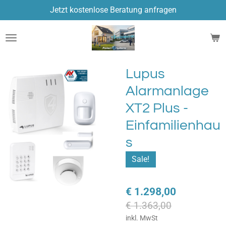
Jetzt kostenlose Beratung anfragen
Zum
Hauptinhalt
springen
Lupus
Alarmanlage
XT2 Plus -
Einfamilienhau
s
Sale!
€ 1.298,00
€ 1.363,00
inkl. MwSt