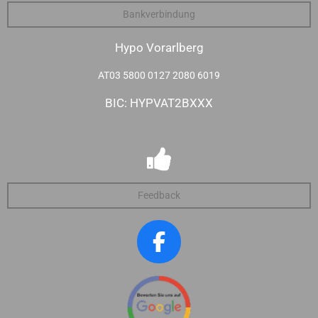
Bankverbindung
Hypo Vorarlberg
AT03 5800 0127 2080 6019
BIC: HYPVAT2BXXX
Feedback
F
a
c
e