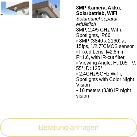
8MP Kamera, Akku,
Solarbetrieb, WiFi
Solarpanel separat
erhältlich
8MP, 2.4/5 GHz WiFi,
Spotlights, IP66
• 8MP (3840 x 2160) at
15fps, 1/2.7"CMOS sensor
• Fixed Lens, f=2.8mm,
F=1.6, with IR-cut filter
• Viewing Angle: H: 105°; V:
55°; D: 125°
• 2.4GHz/5GHz WiFi,
Spotlights with Color Night
Vision
• 10 meters (33ft) IR night
vision
Beratung anfragen