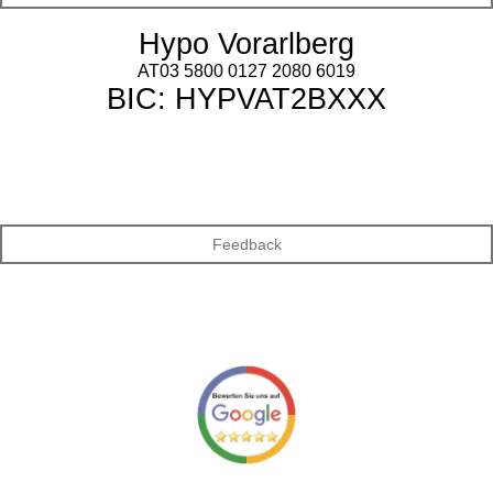
Hypo Vorarlberg
AT03 5800 0127 2080 6019
BIC: HYPVAT2BXXX
Feedback
F
a
c
e
b
o