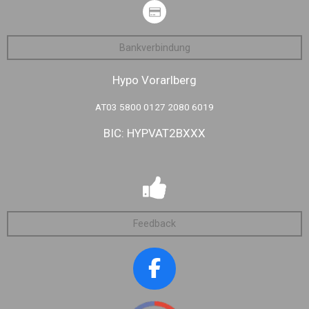
Bankverbindung
Hypo Vorarlberg
AT03 5800 0127 2080 6019
BIC: HYPVAT2BXXX
Feedback
F
a