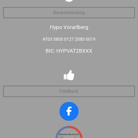
Bankverbindung
Hypo Vorarlberg
AT03 5800 0127 2080 6019
BIC: HYPVAT2BXXX
Feedback
F
a
c