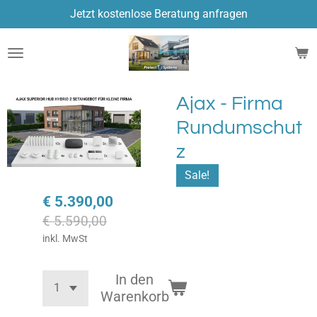
Jetzt kostenlose Beratung anfragen
Zum
Hauptinhalt
springen
Ajax - Firma
Rundumschut
z
Sale!
€ 5.390,00
€ 5.590,00
inkl. MwSt
In den
Warenkorb