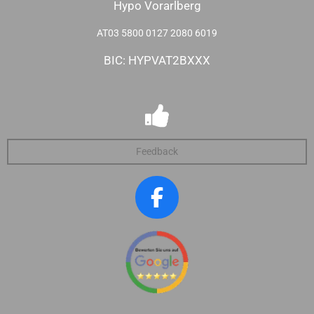
Hypo Vorarlberg
AT03 5800 0127 2080 6019
BIC: HYPVAT2BXXX
Feedback
F
a
c
e
b
o