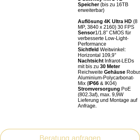
Speicher
(bis zu 16TB
erweiterbar)
Auflösung
4K Ultra HD
(8
MP, 3840 x 2160)
30 FPS
Sensor
1/1.8" CMOS für
verbesserte Low-Light-
Performance
Sichtfeld
Weitwinkel:
Horizontal 109,9°
Nachtsicht
Infrarot-LEDs
mit bis zu
30 Meter
Reichweite
Gehäuse
Robus
Aluminium-Polycarbonat-
Mix (
IP66
& IK04)
Stromversorgung
PoE
(802.3af), max. 9,9W
Lieferung und Montage auf
Anfrage.
Beratung anfragen