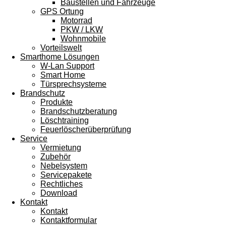
Baustellen und Fahrzeuge
GPS Ortung
Motorrad
PKW / LKW
Wohnmobile
Vorteilswelt
Smarthome Lösungen
W-Lan Support
Smart Home
Türsprechsysteme
Brandschutz
Produkte
Brandschutzberatung
Löschtraining
Feuerlöscherüberprüfung
Service
Vermietung
Zubehör
Nebelsystem
Servicepakete
Rechtliches
Download
Kontakt
Kontakt
Kontaktformular