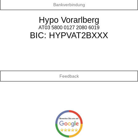
Bankverbindung
Hypo Vorarlberg
AT03 5800 0127 2080 6019
BIC: HYPVAT2BXXX
Feedback
F
a
c
e
b