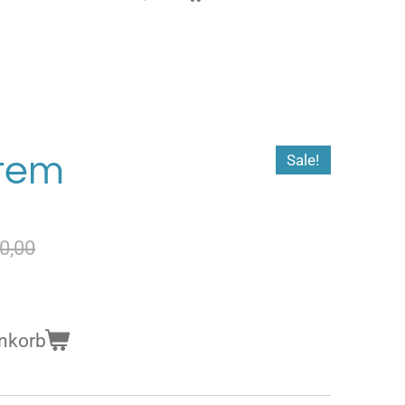
tem
Sale!
0,00
nkorb