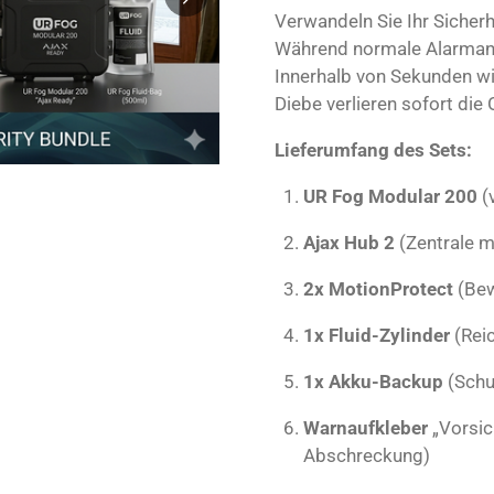
Verwandeln Sie Ihr Sicherh
Während normale Alarmanla
Innerhalb von Sekunden wi
Diebe verlieren sofort die 
Lieferumfang des Sets:
UR Fog Modular 200
(v
Ajax Hub 2
(Zentrale m
2x MotionProtect
(Bew
1x Fluid-Zylinder
(Reic
1x Akku-Backup
(Schu
Warnaufkleber
„Vorsic
Abschreckung)